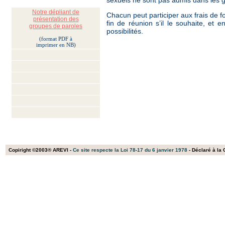
sexuels ne sont pas admis dans les 
Notre dépliant de
Chacun peut participer aux frais de 
présentation des
fin de réunion s’il le souhaite, et e
groupes de paroles
possibilités.
(format PDF à
imprimer en NB)
Copiright ©2003® AREVI -
Ce site respecte la Loi 78-17 du 6 janvier 1978
- Déclaré à la 