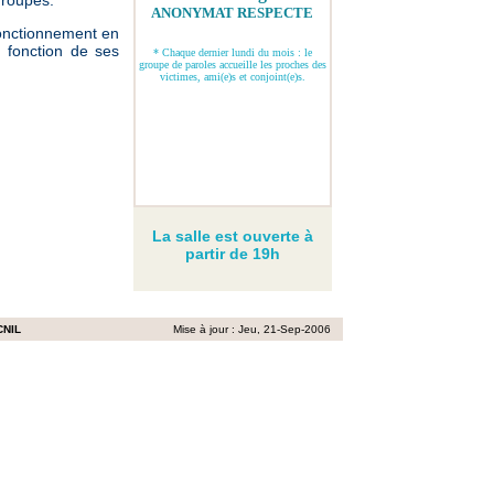
groupes.
ANONYMAT RESPECTE
fonctionnement en
n fonction de ses
* Chaque dernier lundi du mois : le
groupe de paroles accueille les proches des
victimes, ami(e)s et conjoint(e)s.
La salle est ouverte à
partir de 19h
CNIL
Mise à jour :
Jeu, 21-Sep-2006